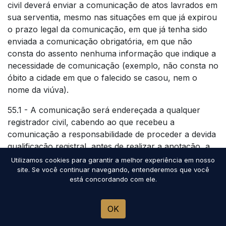
civil deverá enviar a comunicação de atos lavrados em
sua serventia, mesmo nas situações em que já expirou
o prazo legal da comunicação, em que já tenha sido
enviada a comunicação obrigatória, em que não
consta do assento nenhuma informação que indique a
necessidade de comunicação (exemplo, não consta no
óbito a cidade em que o falecido se casou, nem o
nome da viúva).
55.1 - A comunicação será endereçada a qualquer
registrador civil, cabendo ao que recebeu a
comunicação a responsabilidade de proceder a devida
qualificação registral, antes de realizar a anotação, a
fim de verificar se se trata da mesma pessoa
Utilizamos cookies para garantir a melhor experiência em nosso
55.2 - A comunicação enviada não poderá conter
site. Se você continuar navegando, entenderemos que você
está concordando com ele.
elementos que não constem do respectivo registro,
salvo se constar expressamente no campo das
observações da comunicação que se trata de
OK
informação declarada pelo cidadão solicitante para