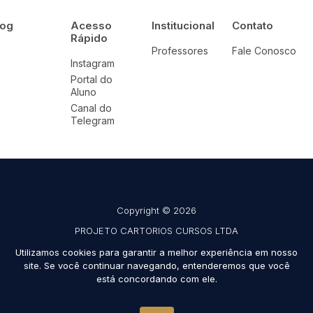
log
Acesso
Institucional
Contato
Rápido
Professores
Fale Conosco
Instagram
Portal do
Aluno
Canal do
Telegram
Copyright © 2026
PROJETO CARTORIOS CURSOS LTDA
CNPJ 42.691.908/0001-39
Utilizamos cookies para garantir a melhor experiência em nosso
site. Se você continuar navegando, entenderemos que você
Todos os direitos reservados
está concordando com ele.
Desenvolvido por
TUTOR