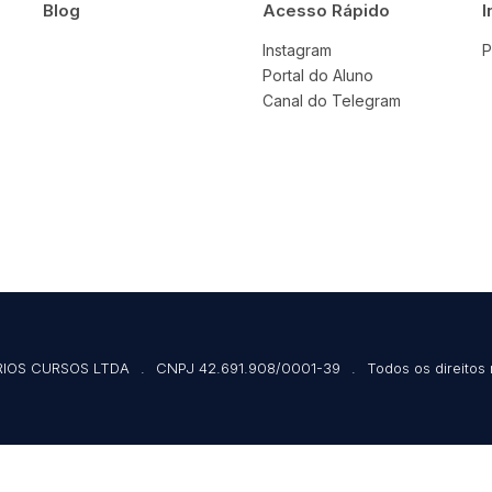
Blog
Acesso Rápido
I
Instagram
P
Portal do Aluno
Canal do Telegram
IOS CURSOS LTDA
.
CNPJ 42.691.908/0001-39
.
Todos os direitos