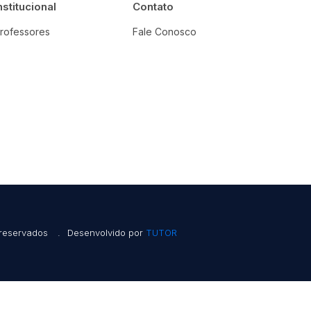
nstitucional
Contato
rofessores
Fale Conosco
 reservados
.
Desenvolvido por
TUTOR