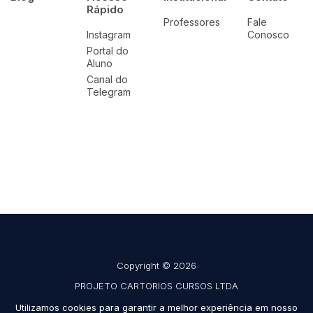
Rápido
Professores
Fale
Instagram
Conosco
Portal do
Aluno
Canal do
Telegram
Copyright © 2026
PROJETO CARTORIOS CURSOS LTDA
CNPJ 42.691.908/0001-39
Utilizamos cookies para garantir a melhor experiência em nosso