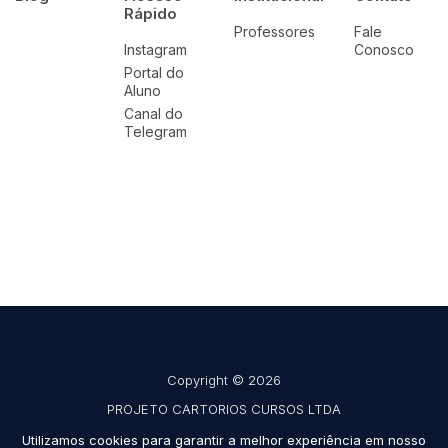
Rápido
Professores
Fale
Instagram
Conosco
Portal do
Aluno
Canal do
Telegram
Copyright © 2026
PROJETO CARTORIOS CURSOS LTDA
CNPJ 42.691.908/0001-39
Utilizamos cookies para garantir a melhor experiência em nosso